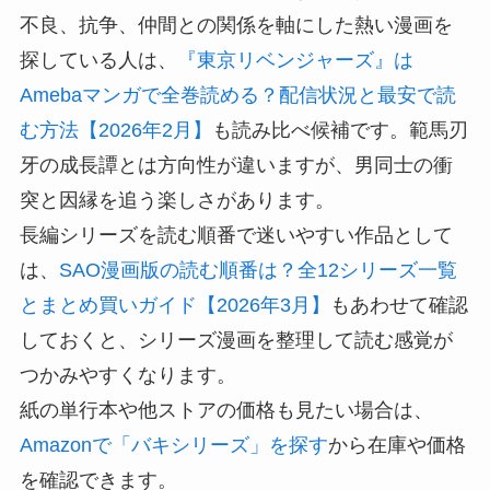
不良、抗争、仲間との関係を軸にした熱い漫画を
探している人は、
『東京リベンジャーズ』は
Amebaマンガで全巻読める？配信状況と最安で読
む方法【2026年2月】
も読み比べ候補です。範馬刃
牙の成長譚とは方向性が違いますが、男同士の衝
突と因縁を追う楽しさがあります。
長編シリーズを読む順番で迷いやすい作品として
は、
SAO漫画版の読む順番は？全12シリーズ一覧
とまとめ買いガイド【2026年3月】
もあわせて確認
しておくと、シリーズ漫画を整理して読む感覚が
つかみやすくなります。
紙の単行本や他ストアの価格も見たい場合は、
Amazonで「バキシリーズ」を探す
から在庫や価格
を確認できます。