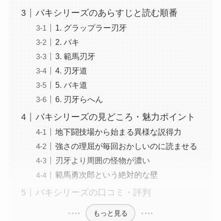
バキシリーズのあらすじと読む順番
1. グラップラー刃牙
2. バキ
3. 範馬刃牙
4. 刃牙道
5. バキ道
6. 刃牙らへん
バキシリーズの見どころ・魅力ポイント
地下闘技場から始まる異様な説得力
強さの理屈が毎回おかしいのに読ませる
刃牙より周囲の怪物が濃い
範馬勇次郎という絶対的な壁
バキシリーズの口コミ・評判
もっと見る