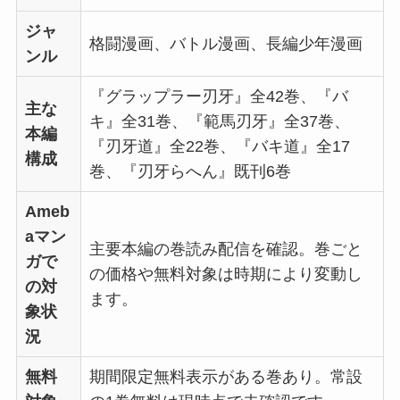
ジャ
格闘漫画、バトル漫画、長編少年漫画
ンル
『グラップラー刃牙』全42巻、『バ
主な
キ』全31巻、『範馬刃牙』全37巻、
本編
『刃牙道』全22巻、『バキ道』全17
構成
巻、『刃牙らへん』既刊6巻
Ameb
aマン
主要本編の巻読み配信を確認。巻ごと
ガで
の価格や無料対象は時期により変動し
の対
ます。
象状
況
無料
期間限定無料表示がある巻あり。常設