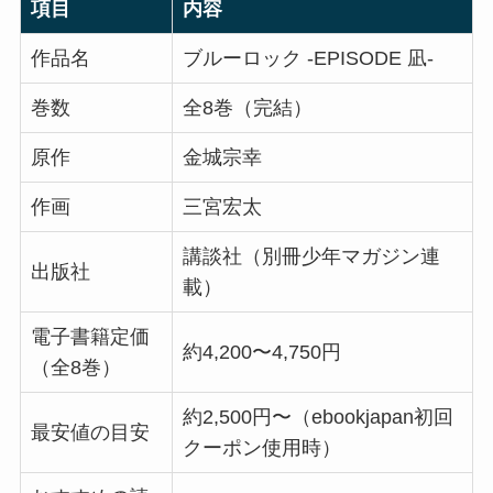
項目
内容
作品名
ブルーロック -EPISODE 凪-
巻数
全8巻（完結）
原作
金城宗幸
作画
三宮宏太
講談社（別冊少年マガジン連
出版社
載）
電子書籍定価
約4,200〜4,750円
（全8巻）
約2,500円〜（ebookjapan初回
最安値の目安
クーポン使用時）