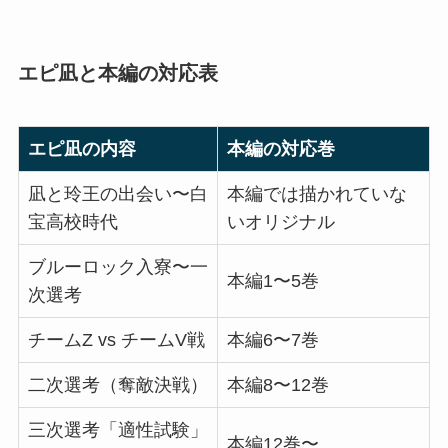
エピ凪と本編の対応表
エピ凪の内容
本編の対応巻
凪と玲王の出会い〜白
本編では描かれていな
宝高校時代
いオリジナル
ブルーロック入寮〜一
本編1〜5巻
次選考
チームZ vs チームV戦
本編6〜7巻
二次選考（奪敵決戦）
本編8〜12巻
三次選考「適性試験」
本編12巻〜