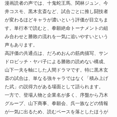
漫画読者の声では、十鬼蛇王馬、関林ジュン、今
井コスモ、黒木玄斎など、試合ごとに推し闘技者
が変わるほどキャラが濃いという評価が目立ちま
す。単行本で読むと、拳願絶命トーナメントの組
み合わせと勝敗の流れを一気に追いやすいという
声もあります。
高評価の共通点は、だろめおんの筋肉描写、サン
ドロビッチ・ヤバ子による勝敗の読めない構成、
山下一夫を軸にした人間ドラマです。特に黒木玄
斎の試合は、単なる強キャラではなく「積み上げ
た武」の説得力がある場面として語られます。
一方で、登場人物と企業名が多く、序盤から乃木
グループ、山下商事、拳願会、呉一族などの情報
が一気に出るため、読むペースを落としたほうが