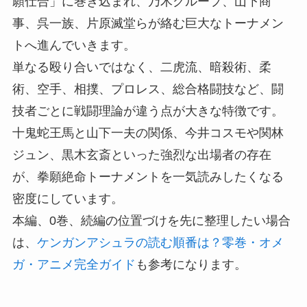
願仕合」に巻き込まれ、乃木グループ、山下商
事、呉一族、片原滅堂らが絡む巨大なトーナメン
トへ進んでいきます。
単なる殴り合いではなく、二虎流、暗殺術、柔
術、空手、相撲、プロレス、総合格闘技など、闘
技者ごとに戦闘理論が違う点が大きな特徴です。
十鬼蛇王馬と山下一夫の関係、今井コスモや関林
ジュン、黒木玄斎といった強烈な出場者の存在
が、拳願絶命トーナメントを一気読みしたくなる
密度にしています。
本編、0巻、続編の位置づけを先に整理したい場合
は、
ケンガンアシュラの読む順番は？零巻・オメ
ガ・アニメ完全ガイド
も参考になります。