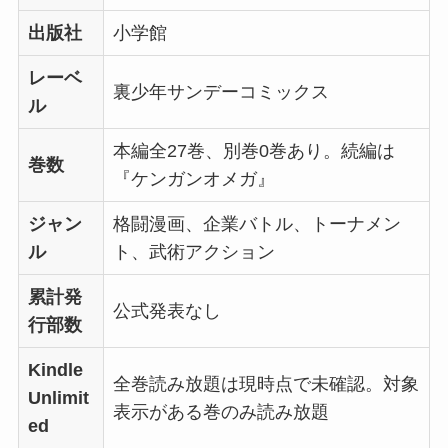
出版社
小学館
レーベ
裏少年サンデーコミックス
ル
本編全27巻、別巻0巻あり。続編は
巻数
『ケンガンオメガ』
ジャン
格闘漫画、企業バトル、トーナメン
ル
ト、武術アクション
累計発
公式発表なし
行部数
Kindle
全巻読み放題は現時点で未確認。対象
Unlimit
表示がある巻のみ読み放題
ed