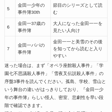
金田一少年の
節目のシリーズとして読
5
事件簿30th
む
金田一37歳の
大人になった金田一一を
6
事件簿
見たい人向け
金田一一と美雪のその後
金田一パパの
7
を知ってから読むと入り
事件簿
やすい
迷った場合は、まず「オペラ座館殺人事件」「学
園七不思議殺人事件」「雪夜叉伝説殺人事件」の
序盤3事件を読んでください。孤島、学校、雪山と
いう舞台の違いがはっきりしており、『金田一少
年の事件簿』らしい怪人、密室、悲劇性を早い段
階で確認できます。