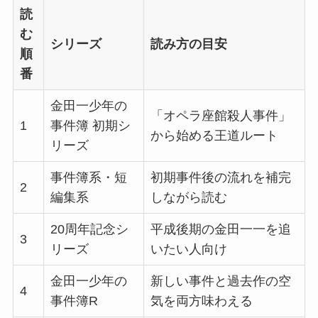
読
む
シリーズ
読み方の目安
順
番
金田一少年の
「オペラ座館殺人事件」
1
事件簿 初期シ
から始める王道ルート
リーズ
事件簿系・短
初期事件後の流れを補完
2
編集系
しながら読む
20周年記念シ
平成後期の金田一一を追
3
リーズ
いたい人向け
金田一少年の
新しい事件と過去作の空
4
事件簿R
気を両方味わえる