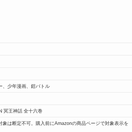
ー、少年漫画、鎧バトル
ION 冥王神話 全十六巻
象は断定不可。購入前にAmazonの商品ページで対象表示を