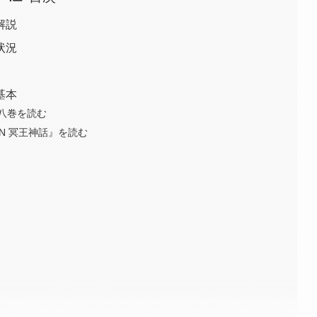
解説
状況
基本
八巻を読む
ION 冥王神話』を読む