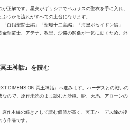
のが正解です。星矢がギリシアでペガサスの聖衣を手に入れ、
とぶつかる流れがすべての土台になります。
」「白銀聖闘士編」「聖域十二宮編」「海皇ポセイドン編」
黄金聖闘士、アテナ、教皇、沙織の関係が一気に動くため、外
ON 冥王神話』を読む
T DIMENSION 冥王神話』へ進みます。ハーデスとの戦いの
成なので、原作未読のまま読むと沙織、瞬、天馬、アローンの
巻です。原作本編の続きとして読む価値が高く、冥王ハーデス編の後
合う作品です。