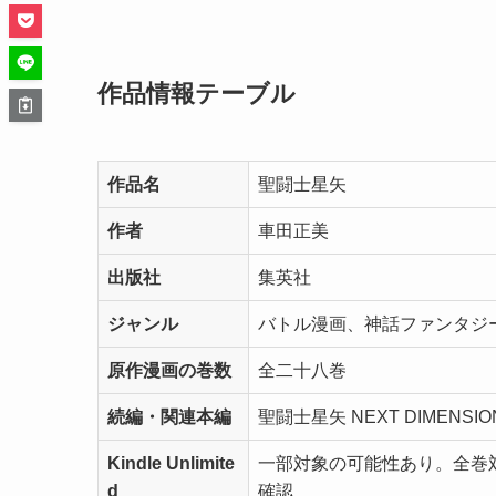
作品情報テーブル
作品名
聖闘士星矢
作者
車田正美
出版社
集英社
ジャンル
バトル漫画、神話ファンタジ
原作漫画の巻数
全二十八巻
続編・関連本編
聖闘士星矢 NEXT DIMENS
Kindle Unlimite
一部対象の可能性あり。全巻対
d
確認