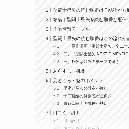
聖闘士星矢の読む順番は？結論から
結論｜聖闘士星矢を読む順番と配信
作品情報テーブル
聖闘士星矢の読む順番はこの流れが
一、原作漫画『聖闘士星矢』全二十
二、『聖闘士星矢 NEXT DIMENS
三、外伝は好みのテーマで選ぶ
あらすじ・概要
見どころ・魅力ポイント
星座と聖衣の設定が強い
十二宮編の緊張感が圧倒的
青銅聖闘士の成長が熱い
口コミ・評判
良い評判
気になる声・注意点