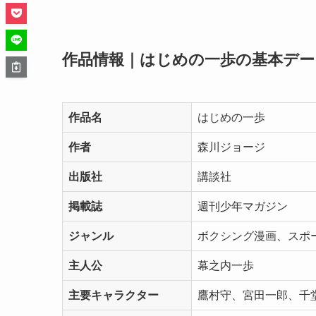
作品情報｜はじめの一歩の基本デー
作品名
はじめの一歩
作者
森川ジョージ
出版社
講談社
掲載誌
週刊少年マガジン
ジャンル
ボクシング漫画、スポ
主人公
幕之内一歩
主要キャラクター
鷹村守、宮田一郎、千