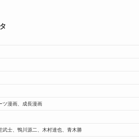
タ
ーツ漫画、成長漫画
堂武士、鴨川源二、木村達也、青木勝