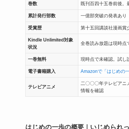
巻数
既刊百四十五巻前後。最
累計発行部数
一億部突破の発表あり
受賞歴
第十五回講談社漫画賞
Kindle Unlimited対象
全巻読み放題は現時点で
状況
一巻無料
現時点で未確認。試し読
電子書籍購入
Amazonで「はじめの
二〇〇〇年テレビアニ
テレビアニメ
情報を確認
はじめの一歩の概要｜いじめられ