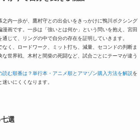
幕之内一歩が、鷹村守との出会いをきっかけに鴨川ボクシング
編漫画です。一歩は「強いとは何か」という問いを抱え、宮田
を通じて、リングの中で自分の存在を証明していきます。
でなく、ロードワーク、ミット打ち、減量、セコンドの判断ま
快な世界戦、木村と間柴の死闘など、試合ごとにテーマが違う
の読む順番は？単行本・アニメ順とアマゾン購入方法を解説
を
と迷いにくくなります。
め七選