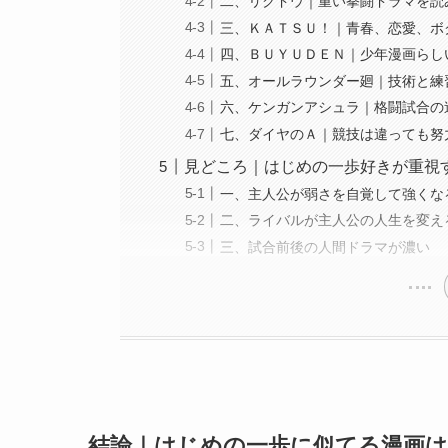
二、リクドウ｜重い拳闘ドラマを読
三、ＫＡＴＳＵ！｜青春、恋愛、ボ
四、ＢＵＹＵＤＥＮ｜少年漫画らし
五、オールラウンダー廻｜技術と練
六、ケンガンアシュラ｜格闘試合の
七、ダイヤのＡ｜競技は違っても努
見どころ｜はじめの一歩好きが重視
一、主人公が弱さを自覚して強くな
二、ライバルが主人公の人生を変え
三、試合前後の人間ドラマが濃い
結論｜はじめの一歩に似てる漫画は