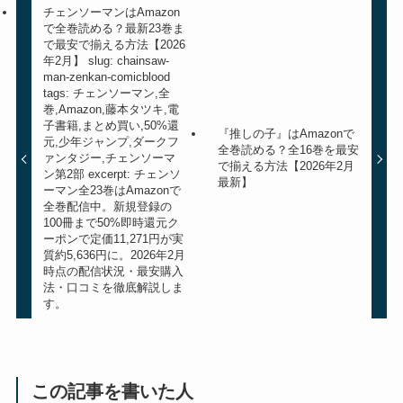
チェンソーマンはAmazon
で全巻読める？最新23巻ま
で最安で揃える方法【2026
年2月】 slug: chainsaw-
man-zenkan-comicblood
tags: チェンソーマン,全
巻,Amazon,藤本タツキ,電
子書籍,まとめ買い,50%還
『推しの子』はAmazonで
元,少年ジャンプ,ダークフ
全巻読める？全16巻を最安
ァンタジー,チェンソーマ
で揃える方法【2026年2月
ン第2部 excerpt: チェンソ
最新】
ーマン全23巻はAmazonで
全巻配信中。新規登録の
100冊まで50%即時還元ク
ーポンで定価11,271円が実
質約5,636円に。2026年2月
時点の配信状況・最安購入
法・口コミを徹底解説しま
す。
この記事を書いた人